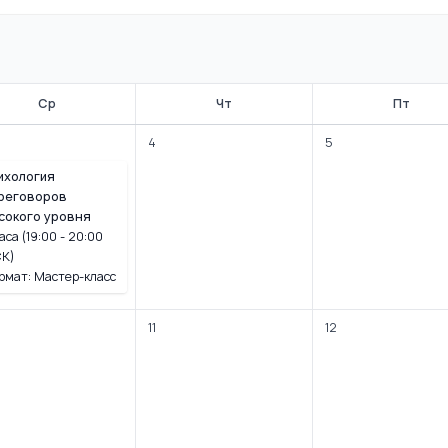
Ср
Чт
Пт
4
5
ихология
реговоров
сокого уровня
аса (19:00 - 20:00
К)
рмат: Мастер-класс
11
12