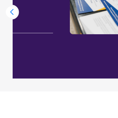
Во время презентации эксперты расскажут
о том, почему выпускники считают одной и
именно инвестицию в образование. Узнайте,
летней историей меняют траектории лидер
26.08
МИРБИС
2026 года
ул. Марксистская, 34 к.7
Подробнее