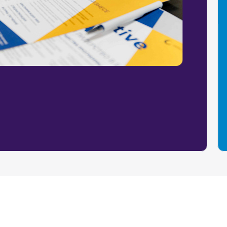
 о структуре программ,
з лучших инвестиций
 как программы с 37-
Эксперты курса:
м
ов.