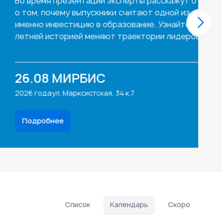
 руководители, коучи и консультанты с
еждународным опытом
Список
Календарь
Скоро