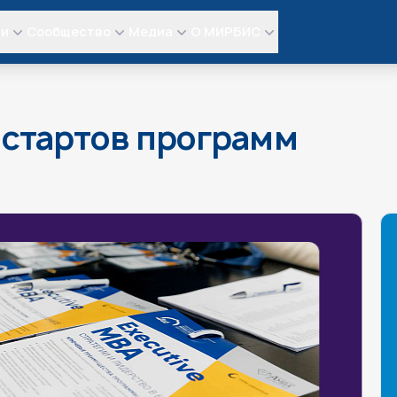
ли
Сообщество
Медиа
О МИРБИС
 стартов программ
UTIVE MBA & DBA
иходите на встречу с
ыпускниками Школы
раммах MBA, Executive
жат фундаментом для
ей реального бизнеса.