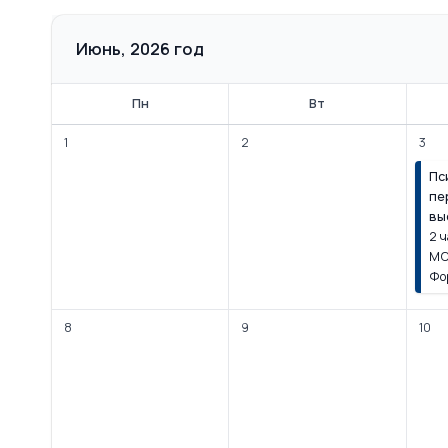
Июнь, 2026 год
Пн
Вт
1
2
3
Пс
пе
вы
2 ч
МС
Фо
8
9
10