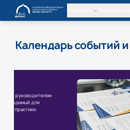
МИРБИС
Программы
Преподавате
Календарь событий и
Презентация программ MBA, EXEC
Рынок не ждёт «подходящего момента». Пр
руководителями программ, экспертами и в
бизнеса МИРБИС, узнайте напрямую о прог
MBA и DBA, которые уже более 37 лет слу
развития предпринимателей и руководител