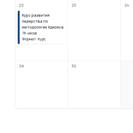
22
23
24
Курс развития
лидерства по
методологии Адизеса
76 часов
Формат: Курс
29
30