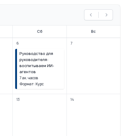
Предыдущий меся
Следующий 
Сб
Вс
6
7
Руководство для
руководителя:
воспитываем ИИ-
агентов
7 ак. часов
Формат: Курс
13
14