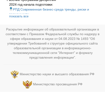
2024 год начала подготовки:
РПД Современная бизнес-среда тренды, риски и
возможности
показать все
РПД_HR_стратегии_++
РПД_Введение_в_программу_MBA++
РПД_Визиты в компании
Раскрытие информации об образовательной организации в
РПД_групповой проект_Менеджмент предпринимат
соответствии с Приказом Федеральной службы по надзору в
проектов++
сфере образования и науки от 04.08.2023 № 1493 "Об
утверждении Требований к структуре официального сайта
РПД_Деловые коммуникации и
техники_ведения_переговоров ++
образовательной организации в информационно-
телекоммуникационной сети "Интернет" и формату
РПД_Инструменты_корпоративного_финансирования++
представления информации".
РПД_Командообразование++
РПД_Корпоративные системы управления проектами
РПД_Маркетинг - база для принятия решений ++
РПД_Маркетинговые_исследования++
Министерство науки и высшего образования РФ
РПД_мастер-класс_по личностному развитию ++
РПД_мастер-класс_по
Министерство просвещения РФ
предпринимательству_стратменеджмент++
РПД_мастер-класс_по современным
технологиям_предпринимат проекты++
РПД_Мастерская карьеры ++