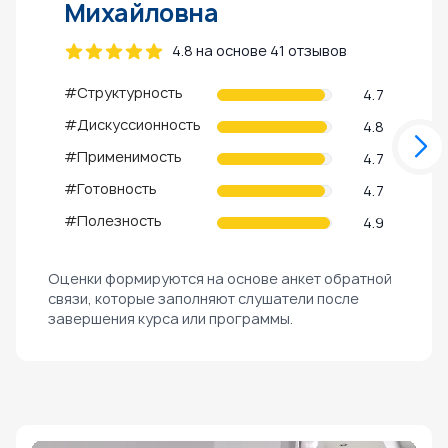
Михайловна
Ми
4.8 на основе 41 отзывов
#Структурность
#Стру
4.7
#Дискуссионность
#Диск
4.8
#Применимость
#При
4.7
#Готовность
#Гото
4.7
#Полезность
#Пол
4.9
Оценки формируются на основе анкет обратной
связи, которые заполняют слушатели после
завершения курса или программы.