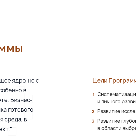
аммы
ее ядро, но с
Цели Програм
собенно в
Систематизаци
оте. Бизнес-
и личного разв
ика готового
Развитие иссле
я среда, в
Развитие глубо
в области выбр
ект."