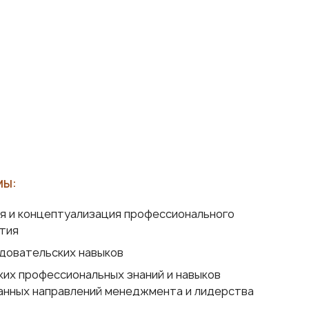
мы:
я и концептуализация профессионального
ития
довательских навыков
ких профессиональных знаний и навыков
анных направлений менеджмента и лидерства