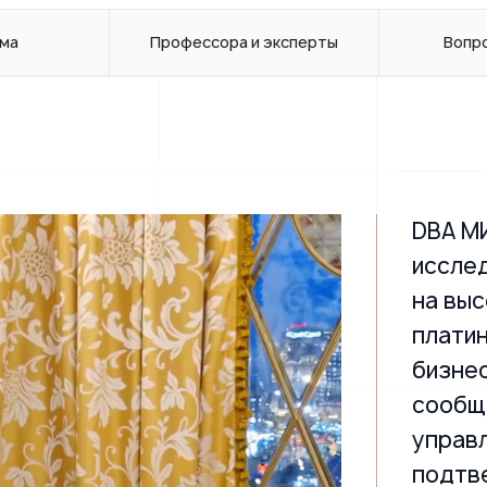
ма
Профессора и эксперты
Вопр
DBA М
исслед
на выс
плати
бизне
сообщ
управ
подтв