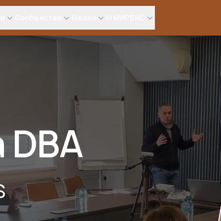
ли
Сообщество
Медиа
О МИРБИС
 DBA
S