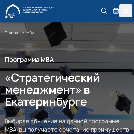
МИРБИС
гла
Главная
MBA
Программа MBA
«Стратегический
менеджмент» в
Екатеринбурге
Выбирая обучение на данной программе
MBA, вы получаете сочетание преимуществ