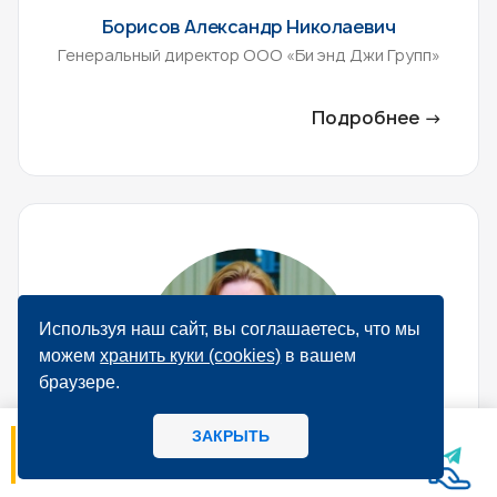
Борисов Александр Николаевич
Генеральный директор ООО «Би энд Джи Групп»
Подробнее →
Используя наш сайт, вы соглашаетесь, что мы
можем
хранить куки (cookies)
в вашем
браузере.
ЗАКРЫТЬ
06.08
14:56
МИРБИС - Школа бизнеса А вы как
потребитель предпочитаете, когда: