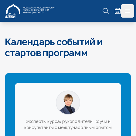
МИРБИС
гла
Календарь событий и
стартов программ
Эксперты курса: руководители, коучи и
консультанты с международным опытом