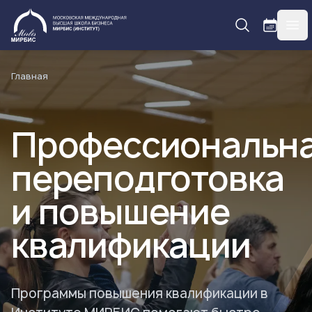
МИРБИС
гла
Главная
Профессиональн
переподготовка
и повышение
квалификации
Программы повышения квалификации в