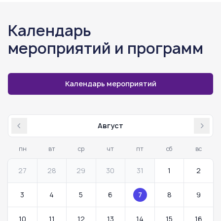
Календарь
мероприятий и программ
Календарь мероприятий
Август
Previous month
Next
пн
вт
ср
чт
пт
сб
вс
27
28
29
30
31
1
2
3
4
5
6
7
8
9
10
11
12
13
14
15
16