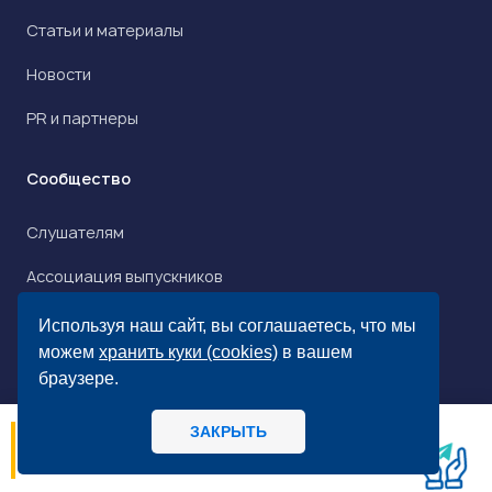
Статьи и материалы
Новости
PR и партнеры
Сообщество
Слушателям
Ассоциация выпускников
Клуб Амбассадоров
Используя наш сайт, вы соглашаетесь, что мы
можем
хранить куки (cookies)
в вашем
Истории успеха
браузере.
Образовательная среда
ЗАКРЫТЬ
06.08
14:56
Оплата обучения
МИРБИС - Школа бизнеса А вы как
потребитель предпочитаете, когда: