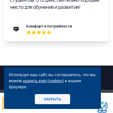
студентов. Это действительно хорошее
место для обучения и развития!
Комфорт и потребности
Используя наш сайт, вы соглашаетесь, что мы
можем
хранить куки (cookies)
в вашем
браузере.
Программа MBA
ЗАКРЫТЬ
06.08
14:56
МИРБИС
МИРБИС - Школа бизнеса А вы как
потребитель предпочитаете, когда: