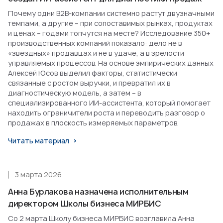
Почему одни B2B-компании системно растут двузначными
темпами, а другие – при сопоставимых рынках, продуктах
и ценах – годами топчутся на месте? Исследование 350+
производственных компаний показало: дело не в
«звездных» продавцах и не в удаче, а в зрелости
управляемых процессов. На основе эмпирических данных
Алексей Юсов выделил факторы, статистически
связанные с ростом выручки, и превратил их в
диагностическую модель, а затем – в
специализированного ИИ-ассистента, который помогает
находить ограничители роста и переводить разговор о
продажах в плоскость измеряемых параметров.
Читать материал
3 марта 2026
Анна Бурлакова назначена исполнительным
директором Школы бизнеса МИРБИС
Со 2 марта Школу бизнеса МИРБИС возглавила Анна