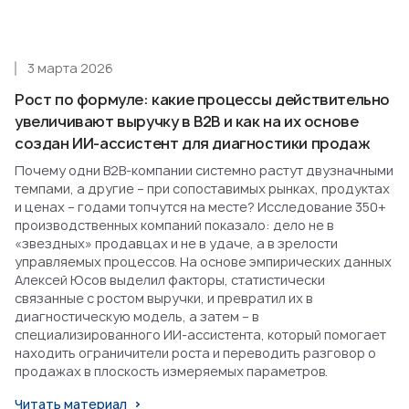
3 марта 2026
Рост по формуле: какие процессы действительно
увеличивают выручку в B2B и как на их основе
создан ИИ-ассистент для диагностики продаж
Почему одни B2B-компании системно растут двузначными
темпами, а другие – при сопоставимых рынках, продуктах
и ценах – годами топчутся на месте? Исследование 350+
производственных компаний показало: дело не в
«звездных» продавцах и не в удаче, а в зрелости
управляемых процессов. На основе эмпирических данных
Алексей Юсов выделил факторы, статистически
связанные с ростом выручки, и превратил их в
диагностическую модель, а затем – в
специализированного ИИ-ассистента, который помогает
находить ограничители роста и переводить разговор о
продажах в плоскость измеряемых параметров.
Читать материал