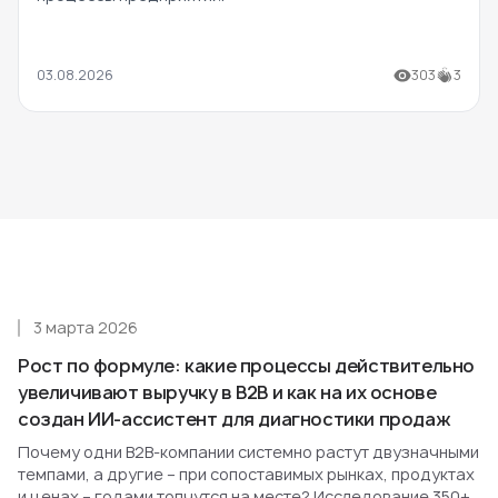
03.08.2026
303
3
3 марта 2026
Рост по формуле: какие процессы действительно
увеличивают выручку в B2B и как на их основе
создан ИИ-ассистент для диагностики продаж
Почему одни B2B-компании системно растут двузначными
темпами, а другие – при сопоставимых рынках, продуктах
и ценах – годами топчутся на месте? Исследование 350+