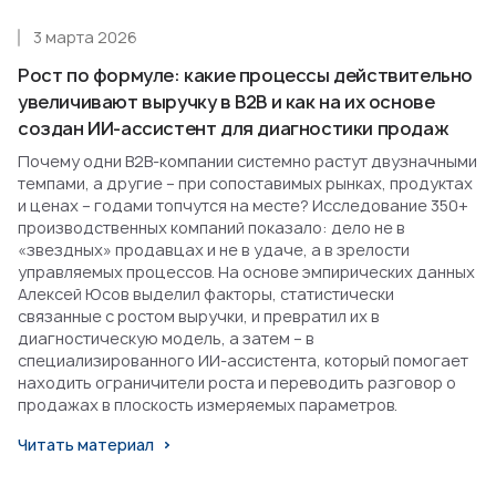
3 марта 2026
Рост по формуле: какие процессы действительно
увеличивают выручку в B2B и как на их основе
создан ИИ-ассистент для диагностики продаж
Почему одни B2B-компании системно растут двузначными
темпами, а другие – при сопоставимых рынках, продуктах
и ценах – годами топчутся на месте? Исследование 350+
производственных компаний показало: дело не в
«звездных» продавцах и не в удаче, а в зрелости
управляемых процессов. На основе эмпирических данных
Алексей Юсов выделил факторы, статистически
связанные с ростом выручки, и превратил их в
диагностическую модель, а затем – в
специализированного ИИ-ассистента, который помогает
находить ограничители роста и переводить разговор о
продажах в плоскость измеряемых параметров.
Читать материал