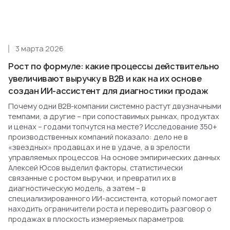
3 марта 2026
Рост по формуле: какие процессы действительно
увеличивают выручку в B2B и как на их основе
создан ИИ-ассистент для диагностики продаж
Почему одни B2B-компании системно растут двузначными
темпами, а другие – при сопоставимых рынках, продуктах
и ценах – годами топчутся на месте? Исследование 350+
производственных компаний показало: дело не в
«звездных» продавцах и не в удаче, а в зрелости
управляемых процессов. На основе эмпирических данных
Алексей Юсов выделил факторы, статистически
связанные с ростом выручки, и превратил их в
диагностическую модель, а затем – в
специализированного ИИ-ассистента, который помогает
находить ограничители роста и переводить разговор о
продажах в плоскость измеряемых параметров.