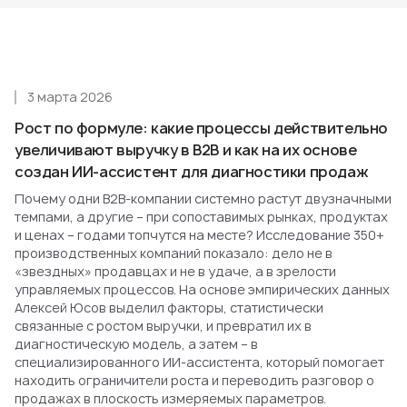
3 марта 2026
Рост по формуле: какие процессы действительно
увеличивают выручку в B2B и как на их основе
создан ИИ-ассистент для диагностики продаж
Почему одни B2B-компании системно растут двузначными
темпами, а другие – при сопоставимых рынках, продуктах
и ценах – годами топчутся на месте? Исследование 350+
производственных компаний показало: дело не в
«звездных» продавцах и не в удаче, а в зрелости
управляемых процессов. На основе эмпирических данных
Алексей Юсов выделил факторы, статистически
связанные с ростом выручки, и превратил их в
диагностическую модель, а затем – в
специализированного ИИ-ассистента, который помогает
находить ограничители роста и переводить разговор о
продажах в плоскость измеряемых параметров.