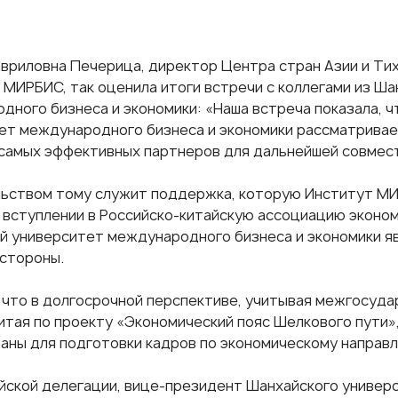
авриловна Печерица, директор Центра стран Азии и Ти
 МИРБИС, так оценила итоги встречи с коллегами из Ш
дного бизнеса и экономики: «Наша встреча показала, 
ет международного бизнеса и экономики рассматривае
 самых эффективных партнеров для дальнейшей совмес
ьством тому служит поддержка, которую Институт МИ
и вступлении в Российско-китайскую ассоциацию эконом
й университет международного бизнеса и экономики я
 стороны.
, что в долгосрочной перспективе, учитывая межгосуд
итая
по проекту «Экономический пояс Шелкового пути»
аны для подготовки кадров по экономическому направ
айской делегации, вице-президент Шанхайского униве