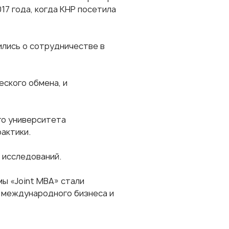
7 года, когда КНР посетила
ились о сотрудничестве в
еского обмена, и
го университета
актики.
 исследований.
ы «Joint MBA» стали
 международного бизнеса и