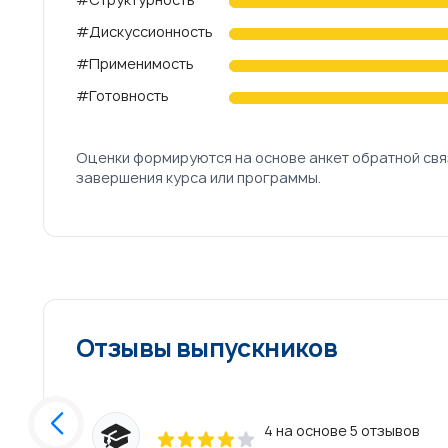
Review data
#Дискуссионность
#Применимость
#Готовность
Оценки формируются на основе анкет обратной свя
завершения курса или программы.
Отзывы выпускников
4 на основе 5 отзывов