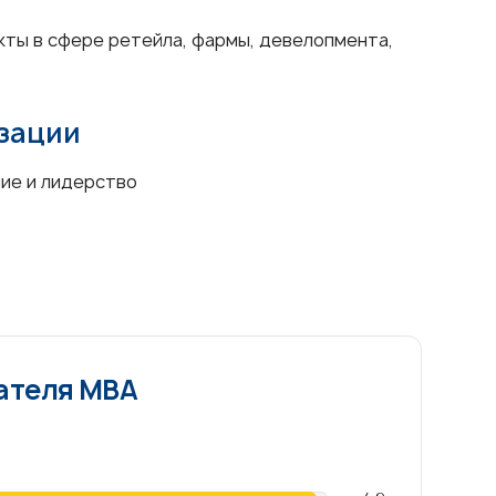
екты в сфере ретейла, фармы, девелопмента,
изации
ие и лидерство
ателя МВА