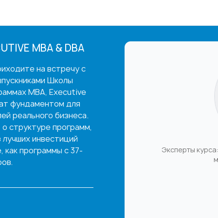
UTIVE MBA & DBA
иходите на встречу с
ыпускниками Школы
раммах MBA, Executive
жат фундаментом для
ей реального бизнеса.
 о структуре программ,
з лучших инвестиций
 как программы с 37-
Эксперты курса:
м
ов.