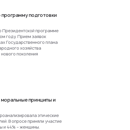
 программу подготовки
о Президентской программе
ом году. Прием заявок
ках Государственного плана
ародного хозяйства
 нового поколения
 моральные принципы и
роанализировала этические
ей. В опросе приняли участие
ы и 44% – женщины.