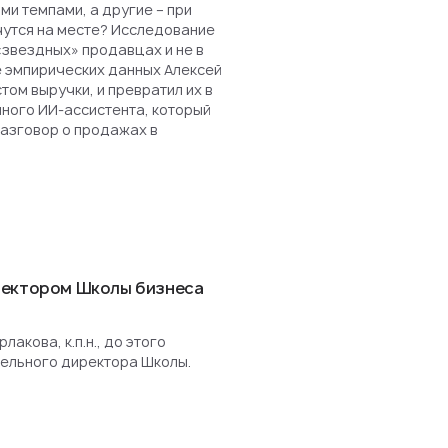
и темпами, а другие – при
чутся на месте? Исследование
«звездных» продавцах и не в
е эмпирических данных Алексей
ом выручки, и превратил их в
нного ИИ-ассистента, который
разговор о продажах в
ректором Школы бизнеса
акова, к.п.н., до этого
ельного директора Школы.