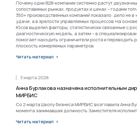
Почему одни B2B-компании системно растут двузначным
сопоставимых рынках, продуктах и ценах – годами топ
350+ производственных компаний показало: дело не в 
удаче, а в зрелости управляемых процессов. На основ
Юсов выделил факторы, статистически связанные с рост
диагностическую модель, а затем – в специализирова
помогает находить ограничители роста и переводить 
плоскость измеряемых параметров.
Читать материал
3 марта 2026
Анна Бурлакова назначена исполнительным ди
МИРБИС
Со 2 марта Школу бизнеса МИРБИС возглавила Анна Бурл
момента занимавшая должность Заместителя исполнит
Читать материал