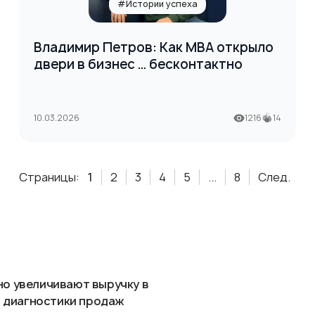
#Истории успеха
Владимир Петров: Как МВА открыло
двери в бизнес … бесконтактно
10.03.2026
1216
14
Страницы:
1
2
3
4
5
...
8
След.
но увеличивают выручку в
ля диагностики продаж