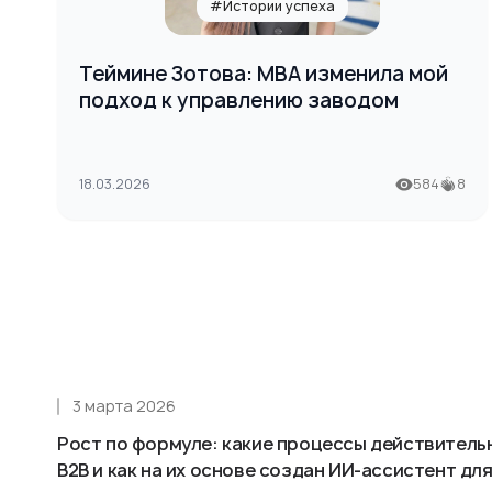
#Истории успеха
Теймине Зотова: МВА изменила мой
подход к управлению заводом
18.03.2026
584
8
3 марта 2026
Рост по формуле: какие процессы действитель
B2B и как на их основе создан ИИ-ассистент д