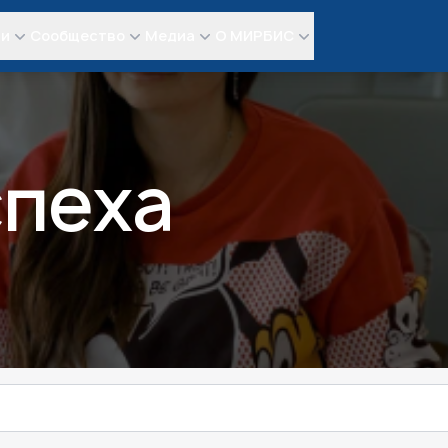
ли
Сообщество
Медиа
О МИРБИС
спеха