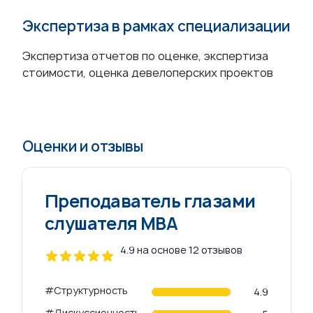
Экспертиза в рамках специализации
Экспертиза отчетов по оценке, экспертиза
стоимости, оценка девелоперских проектов
Оценки и отзывы
Преподаватель глазами
слушателя МВА
4.9 на основе 12 отзывов
4 out of 5 stars
#Структурность
Review data
4.9
#Дискуссионность