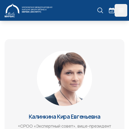
МИРБИС
гла
Калинкина Кира Евгеньевна
«СРОО «Экспертный совет», вице-президент