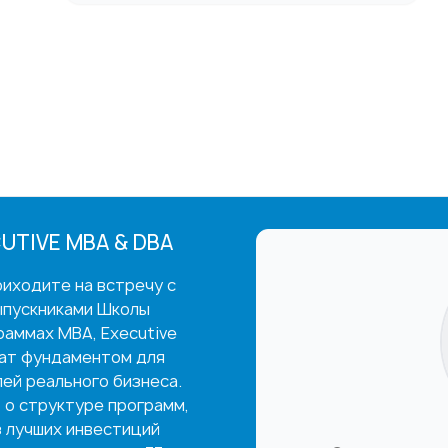
UTIVE MBA & DBA
иходите на встречу с
ыпускниками Школы
раммах MBA, Executive
жат фундаментом для
ей реального бизнеса.
 о структуре программ,
з лучших инвестиций