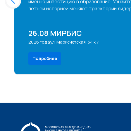
именно инвестицию в образование. Узнайте,
летней историей меняют траектории лидер
26.08
МИРБИС
2026 года
ул. Марксистская, 34 к.7
Подробнее