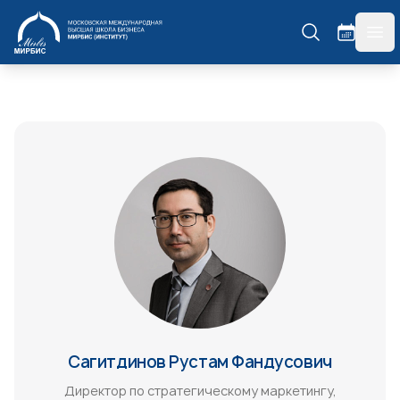
МИРБИС
гла
Сагитдинов Рустам Фандусович
Директор по стратегическому маркетингу,