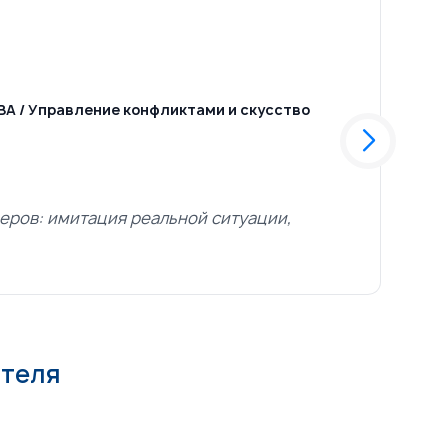
А / Управление конфликтами и скусство
Пре
вед
еров: имитация реальной ситуации,
Спасибо, оч
ателя