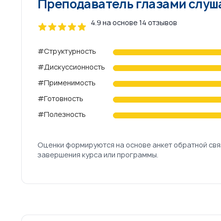
Преподаватель глазами слуш
4.9 на основе 14 отзывов
4 out of 5 stars
#Структурность
Review data
#Дискуссионность
#Применимость
#Готовность
#Полезность
Оценки формируются на основе анкет обратной свя
завершения курса или программы.