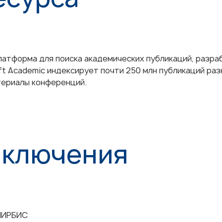
платформа для поиска академических публикаций, разра
ft Academic индексирует почти 250 млн публикаций разн
материалы конференций.
дключения
 МИРБИС