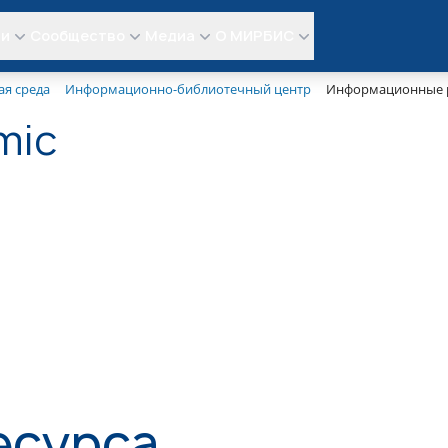
ли
Сообщество
Медиа
О МИРБИС
я среда
Информационно-библиотечный центр
Информационные р
mic
есурса