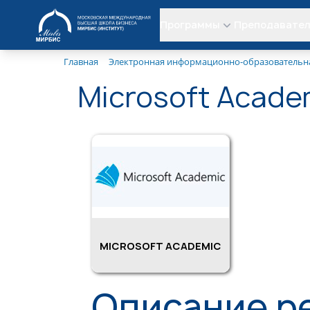
МИРБИС
Программы
Преподавате
Главная
Электронная информационно-образовательна
Microsoft Acade
MICROSOFT ACADEMIC
Описание р