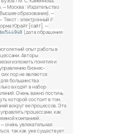
вузов / М. С. Каменнова,
ов. — Москва : Издательство
 (Высшее образование). —
— Текст : электронный //
орма Юрайт [сайт]. —
ode/544948
(дата обращения:
многолетний опыт работы в
оцессами. Авторы
ески изложить понятия и
 управлению бизнес-
 сих пор не являются
 для большинства
лько входят в набор
лений. Очень важно постичь
уть которой состоит в том,
ией вокруг ее процессов. Эта
о управлять процессами, как
ляемой компанией.
— очень увлекательная
ться, так как уже существует