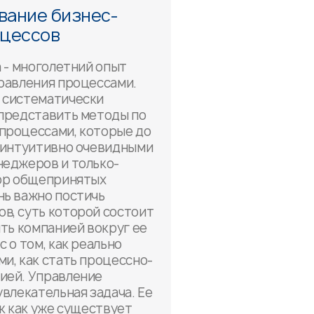
ание бизнес-
цессов
а - многолетний опыт
правления процессами.
 систематически
 представить методы по
процессами, которые до
я интуитивно очевидными
неджеров и только-
бор общепринятых
нь важно постичь
в, суть которой состоит
ять компанией вокруг ее
 о том, как реально
и, как стать процессно-
ией. Управление
увлекательная задача. Ее
ак как уже существует