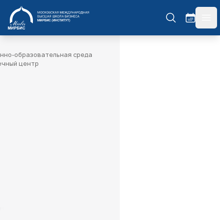
МИРБИС
гла
нно-образовательная среда
ечный центр