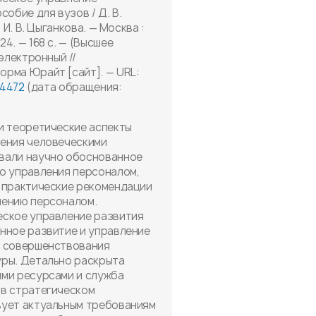
собие для вузов / Д. В.
 И. В. Цыганкова. — Москва :
4. — 168 с. — (Высшее
электронный //
рма Юрайт [сайт]. — URL:
44472
(дата обращения:
и теоретические аспекты
ления человеческими
вали научно обоснованное
о управления персоналом,
 практические рекомендации
лению персоналом.
еское управление развития
нное развитие и управление
ю совершенствования
уры. Детально раскрыта
ми ресурсами и служба
 в стратегическом
вует актуальным требованиям