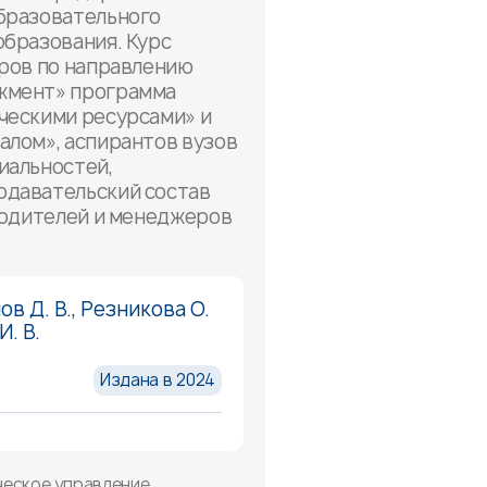
бразовательного
образования. Курс
тров по направлению
жмент» программа
ческими ресурсами» и
алом», аспирантов вузов
иальностей,
давательский состав
оводителей и менеджеров
в Д. В., Резникова О.
И. В.
Издана в 2024
ическое управление