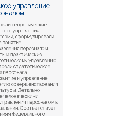
кое управление
соналом
крыли теоретические
ского управления
рсами, сформулировали
е понятие
равления персоналом,
ты и практические
тегическому управлению
трели стратегическое
я персонала,
звитие и управление
егию совершенствования
льтуры. Детально
е человеческими
 управления персоналом в
авлении. Соответствует
ниям федерального