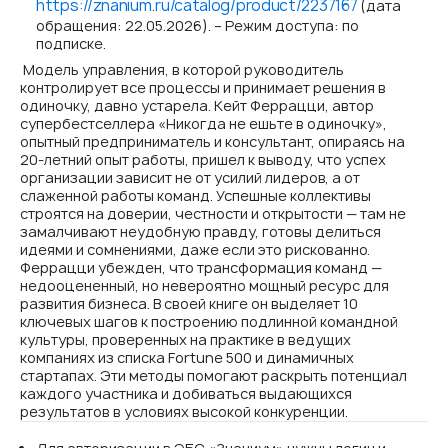
https://znanium.ru/catalog/product/2237167
(дата
обращения: 22.05.2026). – Режим доступа: по
подписке.
Модель управления, в которой руководитель
контролирует все процессы и принимает решения в
одиночку, давно устарела. Кейт Феррацци, автор
супербестселлера «Никогда не ешьте в одиночку»,
опытный предприниматель и консультант, опираясь на
20-летний опыт работы, пришел к выводу, что успех
организации зависит не от усилий лидеров, а от
слаженной работы команд. Успешные коллективы
строятся на доверии, честности и открытости — там не
замалчивают неудобную правду, готовы делиться
идеями и сомнениями, даже если это рискованно.
Феррацци убежден, что трансформация команд —
недооцененный, но невероятно мощный ресурс для
развития бизнеса. В своей книге он выделяет 10
ключевых шагов к построению подлинной командной
культуры, проверенных на практике в ведущих
компаниях из списка Fortune 500 и динамичных
стартапах. Эти методы помогают раскрыть потенциал
каждого участника и добиваться выдающихся
результатов в условиях высокой конкуренции.