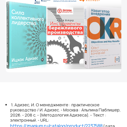
1. Адизес, И. О менеджменте : практическое
руководство / И. Адизес. - Москва : Альпина Паблишер,
2026. - 208 с. - (Методология Адизеса). - Текст :
электронный. - URL:
https://znanium.ru/catalog/product/2237588
(дата