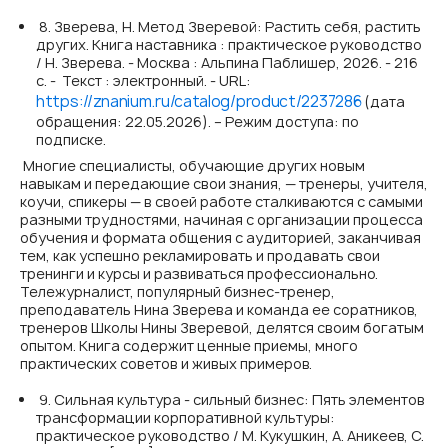
8. Зверева, Н. Метод Зверевой: Растить себя, растить
других. Книга наставника : практическое руководство
/ Н. Зверева. - Москва : Альпина Паблишер, 2026. - 216
с. - Текст : электронный. - URL:
https://znanium.ru/catalog/product/2237286
(дата
обращения: 22.05.2026). – Режим доступа: по
подписке.
Многие специалисты, обучающие других новым
навыкам и передающие свои знания, — тренеры, учителя,
коучи, спикеры — в своей работе сталкиваются с самыми
разными трудностями, начиная с организации процесса
обучения и формата общения с аудиторией, заканчивая
тем, как успешно рекламировать и продавать свои
тренинги и курсы и развиваться профессионально.
Тележурналист, популярный бизнес-тренер,
преподаватель Нина Зверева и команда ее соратников,
тренеров Школы Нины Зверевой, делятся своим богатым
опытом. Книга содержит ценные приемы, много
практических советов и живых примеров.
9. Сильная культура - сильный бизнес: Пять элементов
трансформации корпоративной культуры:
практическое руководство / М. Кукушкин, А. Аникеев, С.