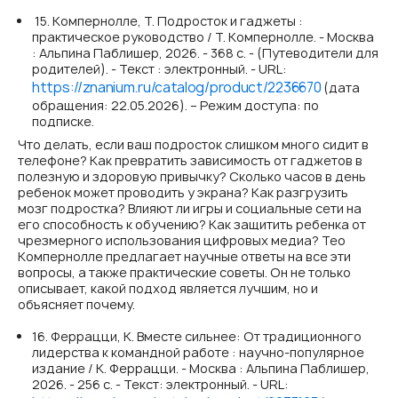
15. Компернолле, Т. Подросток и гаджеты :
практическое руководство / Т. Компернолле. - Москва
: Альпина Паблишер, 2026. - 368 с. - (Путеводители для
родителей). - Текст : электронный. - URL:
https://znanium.ru/catalog/product/2236670
(дата
обращения: 22.05.2026). – Режим доступа: по
подписке.
Что делать, если ваш подросток слишком много сидит в
телефоне? Как превратить зависимость от гаджетов в
полезную и здоровую привычку? Сколько часов в день
ребенок может проводить у экрана? Как разгрузить
мозг подростка? Влияют ли игры и социальные сети на
его способность к обучению? Как защитить ребенка от
чрезмерного использования цифровых медиа? Тео
Компернолле предлагает научные ответы на все эти
вопросы, а также практические советы. Он не только
описывает, какой подход является лучшим, но и
объясняет почему.
16. Феррацци, К. Вместе сильнее: От традиционного
лидерства к командной работе : научно-популярное
издание / К. Феррацци. - Москва : Альпина Паблишер,
2026. - 256 с. - Текст: электронный. - URL: