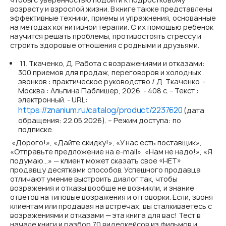
возрасту и взрослой жизни. В книге также представлены
эффективные техники, приемы и упражнения, основанные
на методах когнитивной терапии. С их помощью ребенок
научится решать проблемы, противостоять стрессу и
строить здоровые отношения с родными и друзьями.
11. Ткаченко, Д. Работа с возражениями и отказами:
300 приемов для продаж, переговоров и холодных
звонков : практическое руководство / Д. Ткаченко. -
Москва : Альпина Паблишер, 2026. - 408 с. - Текст :
электронный. - URL:
https://znanium.ru/catalog/product/2237620
(дата
обращения: 22.05.2026). – Режим доступа: по
подписке.
«Дорого!», «Дайте скидку!», «У нас есть поставщик»,
«Отправьте предложение на e-mail», «Нам не надо!», «Я
подумаю…» — клиент может сказать свое «НЕТ»
продавцу десятками способов. Успешного продавца
отличают умение выстроить диалог так, чтобы
возражения и отказы вообще не возникли, и знание
ответов на типовые возражения и отговорки. Если, звоня
клиентам или продавая на встречах, вы сталкиваетесь с
возражениями и отказами — эта книга для вас! Тест в
начале книги и разбор 70 видеокейсов из фильмов и