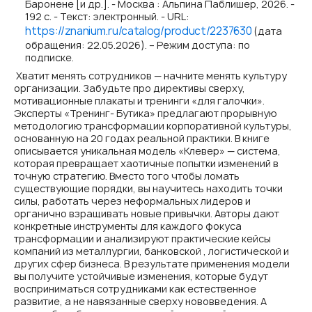
Баронене [и др.]. - Москва : Альпина Паблишер, 2026. -
192 с. - Текст: электронный. - URL:
https://znanium.ru/catalog/product/2237630
(дата
обращения: 22.05.2026). – Режим доступа: по
подписке.
Хватит менять сотрудников — начните менять культуру
организации. Забудьте про директивы сверху,
мотивационные плакаты и тренинги «для галочки».
Эксперты «Тренинг- Бутика» предлагают прорывную
методологию трансформации корпоративной культуры,
основанную на 20 годах реальной практики. В книге
описывается уникальная модель «Клевер» — система,
которая превращает хаотичные попытки изменений в
точную стратегию. Вместо того чтобы ломать
существующие порядки, вы научитесь находить точки
силы, работать через неформальных лидеров и
органично взращивать новые привычки. Авторы дают
конкретные инструменты для каждого фокуса
трансформации и анализируют практические кейсы
компаний из металлургии, банковской , логистической и
других сфер бизнеса. В результате применения модели
вы получите устойчивые изменения, которые будут
восприниматься сотрудниками как естественное
развитие, а не навязанные сверху нововведения. А