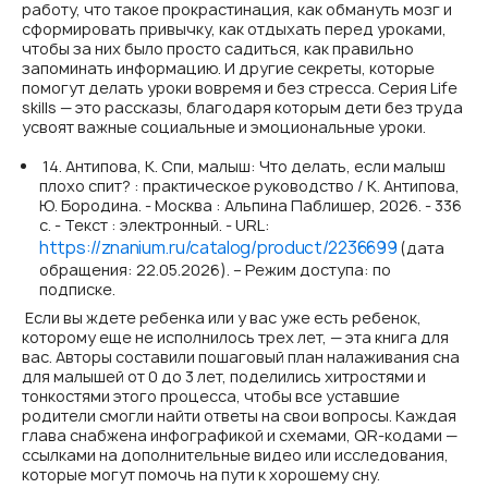
работу, что такое прокрастинация, как обмануть мозг и
сформировать привычку, как отдыхать перед уроками,
чтобы за них было просто садиться, как правильно
запоминать информацию. И другие секреты, которые
помогут делать уроки вовремя и без стресса. Серия Life
skills — это рассказы, благодаря которым дети без труда
усвоят важные социальные и эмоциональные уроки.
14. Антипова, К. Спи, малыш: Что делать, если малыш
плохо спит? : практическое руководство / К. Антипова,
Ю. Бородина. - Москва : Альпина Паблишер, 2026. - 336
с. - Текст : электронный. - URL:
https://znanium.ru/catalog/product/2236699
(дата
обращения: 22.05.2026). – Режим доступа: по
подписке.
Если вы ждете ребенка или у вас уже есть ребенок,
которому еще не исполнилось трех лет, — эта книга для
вас. Авторы составили пошаговый план налаживания сна
для малышей от 0 до 3 лет, поделились хитростями и
тонкостями этого процесса, чтобы все уставшие
родители смогли найти ответы на свои вопросы. Каждая
глава снабжена инфографикой и схемами, QR-кодами —
ссылками на дополнительные видео или исследования,
которые могут помочь на пути к хорошему сну.