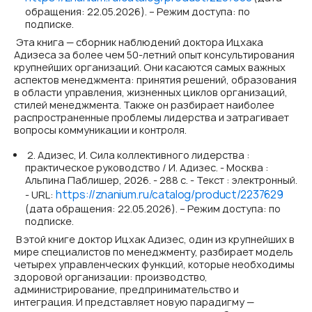
обращения: 22.05.2026). – Режим доступа: по
подписке.
Эта книга — сборник наблюдений доктора Ицхака
Адизеса за более чем 50-летний опыт консультирования
крупнейших организаций. Они касаются самых важных
аспектов менеджмента: принятия решений, образования
в области управления, жизненных циклов организаций,
стилей менеджмента. Также он разбирает наиболее
распространенные проблемы лидерства и затрагивает
вопросы коммуникации и контроля.
2. Адизес, И. Сила коллективного лидерства :
практическое руководство / И. Адизес. - Москва :
Альпина Паблишер, 2026. - 288 с. - Текст : электронный.
https://znanium.ru/catalog/product/2237629
- URL:
(дата обращения: 22.05.2026). – Режим доступа: по
подписке.
В этой книге доктор Ицхак Адизес, один из крупнейших в
мире специалистов по менеджменту, разбирает модель
четырех управленческих функций, которые необходимы
здоровой организации: производство,
администрирование, предпринимательство и
интеграция. И представляет новую парадигму —