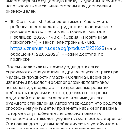
вместо борьбы с существующей культурой вы научитесь
использовать е е сильные стороны для достижения
бизнес- целей.
10. Селигман, М. Ребенок-оптимист: Как научить
ребенка преодолевать трудности : практическое
руководство / М. Селигман. - Москва : Альпина
Паблишер, 2026. - 448 с. - (Серия: «Позитивная
психология»). - Текст : электронный. - URL:
https://znanium.ru/catalog/product/2237623
(дата
обращения: 22.05.2026). – Режим доступа: по
подписке.
Задумывались ли вы, почему одни дети легко
справляются с неудачами, а другие опускают руки при
малейшей трудности? Мартин Селигман, всемирно
известный психолог и основоположник позитивной
психологии, утверждает, что правильные реакции
ребенка на неудачи и его поддержка со стороны
родителей становятся определяющими для его
будущего становления. Автор утверждает, что родители
способны научить детей применять навыки оптимизма,
которые могут победить депрессию, повысить
успеваемость в школе и улучшить физическое здоровье.
Эти навыки дают детям необходимую им устойчивость,
чтобы с уверенностью подойти к подростковому