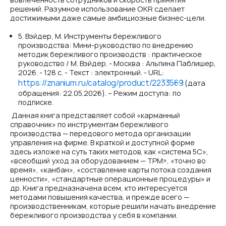
решений. Разумное использование OKR сделает
достижимыми даже самые амбициозные бизнес-цели.
5. Вэйдер, М. Инструменты бережливого
производства: Мини-руководство по внедрению
методик бережливого производств : практическое
руководство / М. Вэйдер. - Москва : Альпина Паблишер,
2026. - 128 с. - Текст : электронный. - URL:
https://znanium.ru/catalog/product/2233569
(дата
обращения: 22.05.2026). – Режим доступа: по
подписке.
Данная книга представляет собой «карманный
справочник» по инструментам бережливого
производства — передового метода организации
управления на фирме. В краткой и доступной форме
здесь изложе на суть таких методов, как «система 5C»,
«всеобщий уход за оборудованием — TPM», «точно во
время», «канбан», «составление карты потока создания
ценности», «стандартные операционные процедуры» и
др. Книга предназначена всем, кто интересуется
методами повышения качества, и прежде всего —
производственникам, которые решили начать внедрение
бережливого производства у себя в компании.