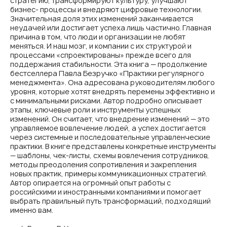
стратегию, трансформируют культуру, улучшают
бизнес- процессы и внедряют цифровые технологии.
Значительная доля этих изменений заканчивается
неудачей или достигает успеха лишь частично. Главная
причина в том, что люди и организации не любят
меняться. И наш мозг, и компании с их структурой и
процессами «спроектированы» прежде всего для
поддержания стабильности. Эта книга — продолжение
бестселлера Павла Безручко «Практики регулярного
менеджмента». Она адресована руководителям любого
уровня, которые хотят внедрять перемены эффективно и
с минимальными рисками. Автор подробно описывает
этапы, ключевые роли и инструменты успешных
изменений. Он считает, что внедрение изменений — это
управляемое вовлечение людей, а успех достигается
через системные и последовательные управленческие
практики. В книге представлены конкретные инструменты
— шаблоны, чек-листы, схемы вовлечения сотрудников,
методы преодоления сопротивления и закрепления
новых практик, примеры коммуникационных стратегий.
Автор опирается на огромный опыт работы с
российскими и иностранными компаниями и помогает
выбрать правильный путь трансформаций, подходящий
именно вам.