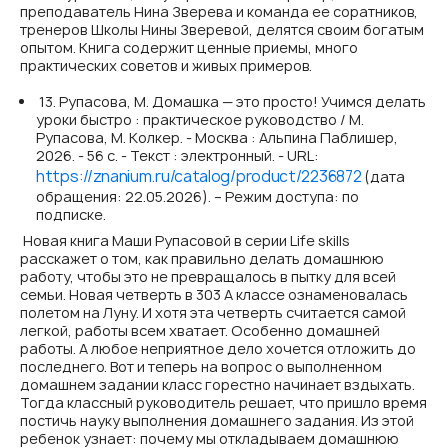
преподаватель Нина Зверева и команда ее соратников,
тренеров Школы Нины Зверевой, делятся своим богатым
опытом. Книга содержит ценные приемы, много
практических советов и живых примеров.
13. Рупасова, М. Домашка — это просто! Учимся делать
уроки быстро : практическое руководство / М.
Рупасова, М. Колкер. - Москва : Альпина Паблишер,
2026. - 56 с. - Текст : электронный. - URL:
https://znanium.ru/catalog/product/2236872
(дата
обращения: 22.05.2026). – Режим доступа: по
подписке.
Новая книга Маши Рупасовой в серии Life skills
расскажет о том, как правильно делать домашнюю
работу, чтобы это не превращалось в пытку для всей
семьи. Новая четверть в 303 А классе ознаменовалась
полетом на Луну. И хотя эта четверть считается самой
легкой, работы всем хватает. Особенно домашней
работы. А любое неприятное дело хочется отложить до
последнего. Вот и теперь на вопрос о выполненном
домашнем задании класс горестно начинает вздыхать.
Тогда классный руководитель решает, что пришло время
постичь науку выполнения домашнего задания. Из этой
ребенок узнает: почему мы откладываем домашнюю