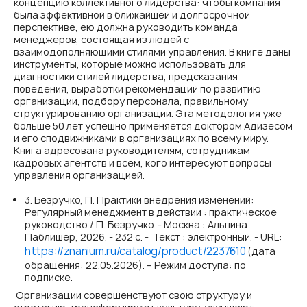
концепцию коллективного лидерства: чтобы компания
была эффективной в ближайшей и долгосрочной
перспективе, ею должна руководить команда
менеджеров, состоящая из людей с
взаимодополняющими стилями управления. В книге даны
инструменты, которые можно использовать для
диагностики стилей лидерства, предсказания
поведения, выработки рекомендаций по развитию
организации, подбору персонала, правильному
структурированию организации. Эта методология уже
больше 50 лет успешно применяется доктором Адизесом
и его сподвижниками в организациях по всему миру.
Книга адресована руководителям, сотрудникам
кадровых агентств и всем, кого интересуют вопросы
управления организацией.
3. Безручко, П. Практики внедрения изменений:
Регулярный менеджмент в действии : практическое
руководство / П. Безручко. - Москва : Альпина
Паблишер, 2026. - 232 с. - Текст : электронный. - URL:
https://znanium.ru/catalog/product/2237610
(дата
обращения: 22.05.2026). – Режим доступа: по
подписке.
Организации совершенствуют свою структуру и