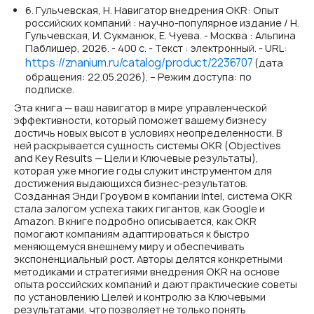
6. Гульчевская, Н. Навигатор внедрения OKR: Опыт
российских компаний : научно-популярное издание / Н.
Гульчевская, И. Сукманюк, Е. Чуева. - Москва : Альпина
Паблишер, 2026. - 400 с. - Текст : электронный. - URL:
https://znanium.ru/catalog/product/2236707
(дата
обращения: 22.05.2026). – Режим доступа: по
подписке.
Эта книга — ваш навигатор в мире управленческой
эффективности, который поможет вашему бизнесу
достичь новых высот в условиях неопределенности. В
ней раскрывается сущность системы OKR (Objectives
and Key Results — Цели и Ключевые результаты),
которая уже многие годы служит инструментом для
достижения выдающихся бизнес-результатов.
Созданная Энди Гроувом в компании Intel, система OKR
стала залогом успеха таких гигантов, как Google и
Amazon. В книге подробно описывается, как OKR
помогают компаниям адаптироваться к быстро
меняющемуся внешнему миру и обеспечивать
экспоненциальный рост. Авторы делятся конкретными
методиками и стратегиями внедрения OKR на основе
опыта российских компаний и дают практические советы
по установлению Целей и контролю за Ключевыми
результатами, что позволяет не только понять