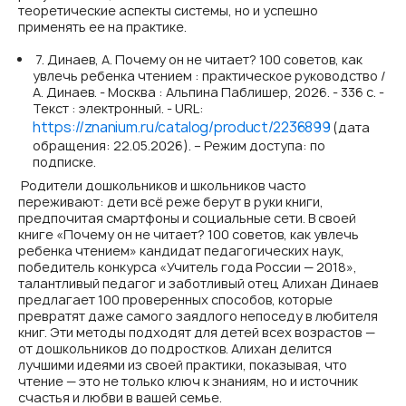
теоретические аспекты системы, но и успешно
применять ее на практике.
7. Динаев, А. Почему он не читает? 100 советов, как
увлечь ребенка чтением : практическое руководство /
А. Динаев. - Москва : Альпина Паблишер, 2026. - 336 с. -
Текст : электронный. - URL:
https://znanium.ru/catalog/product/2236899
(дата
обращения: 22.05.2026). – Режим доступа: по
подписке.
Родители дошкольников и школьников часто
переживают: дети всё реже берут в руки книги,
предпочитая смартфоны и социальные сети. В своей
книге «Почему он не читает? 100 советов, как увлечь
ребенка чтением» кандидат педагогических наук,
победитель конкурса «Учитель года России — 2018»,
талантливый педагог и заботливый отец Алихан Динаев
предлагает 100 проверенных способов, которые
превратят даже самого заядлого непоседу в любителя
книг. Эти методы подходят для детей всех возрастов —
от дошкольников до подростков. Алихан делится
лучшими идеями из своей практики, показывая, что
чтение — это не только ключ к знаниям, но и источник
счастья и любви в вашей семье.