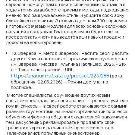
сериалов помогут вам оценить свои навыки продаж, а в
ходе чтения вы выберете приемы и методы, подходящие
именно под ваш уникальный стиль, и увидите свою зону
ближайшего развития. Эта книга даст вам 300+ приемов
и готовых речевых модулей для всех основных сложных
ситуаций в продажах. Благодаря им вы будете легко
преодолевать «нет» и выведете ваши навыки продаж и
доходы на новый уровень.
12. Зверева, Н. Метод Зверевой: Растить себя, растить
других. Книга наставника : практическое руководство
/ Н. Зверева. - Москва : Альпина Паблишер, 2026. - 216
с. - Текст : электронный. - URL:
https://znanium.ru/catalog/product/2237286
(дата
обращения: 22.05.2026). – Режим доступа: по
подписке.
Многие специалисты, обучающие других новым
навыкам и передающие свои знания, — тренеры, учителя,
коучи, спикеры — в своей работе сталкиваются с самыми
разными трудностями, начиная с организации процесса
обучения и формата общения с аудиторией, заканчивая
тем, как успешно рекламировать и продавать свои
тренинги и курсы и развиваться профессионально.
Тележурналист, популярный бизнес-тренер,