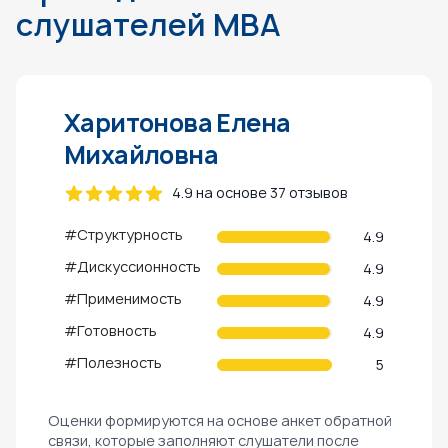
слушателей MBA
Харитонова Елена
Михайловна
4.9 на основе 37 отзывов
#Структурность
4.9
#Дискуссионность
4.9
#Применимость
4.9
#Готовность
4.9
#Полезность
5
Оценки формируются на основе анкет обратной
связи, которые заполняют слушатели после