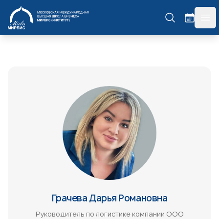
МИРБИС
гла
Грачева Дарья Романовна
Руководитель по логистике компании ООО