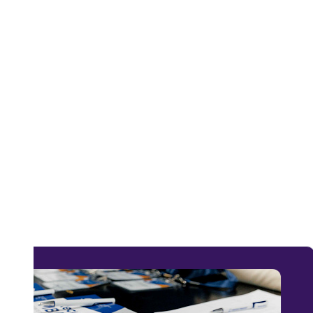
Презентация программ MBA, EXEC
Рынок не ждёт «подходящего момента». Пр