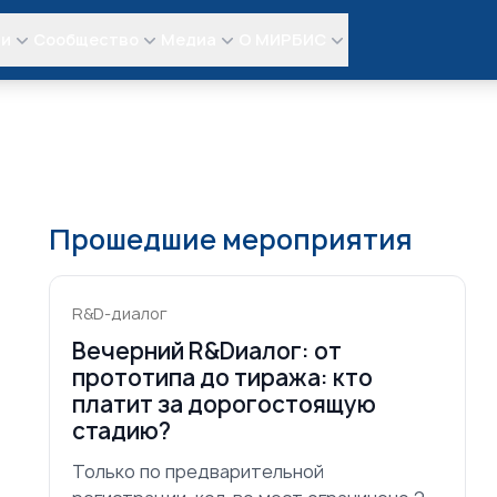
ли
Сообщество
Медиа
О МИРБИС
Прошедшие мероприятия
R&D-диалог
Вечерний R&Dиалог: от
прототипа до тиража: кто
платит за дорогостоящую
стадию?
Только по предварительной