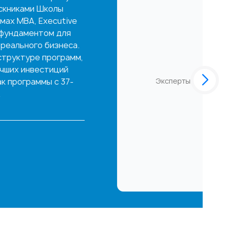
 руководители, коучи и консультанты с
еждународным опытом