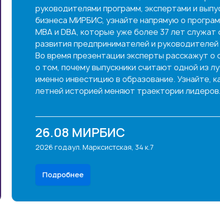
ыпускниками Школы
раммах MBA, Executive
жат фундаментом для
ей реального бизнеса.
 о структуре программ,
з лучших инвестиций
 как программы с 37-
Эксперты курса:
м
ов.