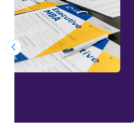
руководителями программ, экспертами и в
бизнеса МИРБИС, узнайте напрямую о прог
MBA и DBA, которые уже более 37 лет слу
развития предпринимателей и руководител
Во время презентации эксперты расскажут
о том, почему выпускники считают одной и
именно инвестицию в образование. Узнайте,
летней историей меняют траектории лидер
26.08
МИРБИС
2026 года
ул. Марксистская, 34 к.7
Подробнее