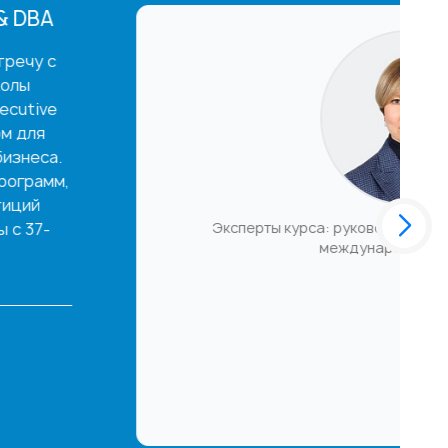
 руководители, коучи и консультанты с
еждународным опытом