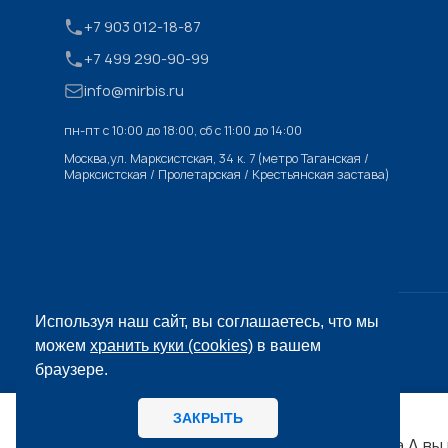
+7 903 012-18-87
+7 499 290-90-99
info@mirbis.ru
пн-пт с 10:00 до 18:00, cб с 11:00 до 14:00
Москва,ул. Марксистская, 34 к. 7 (метро Таганская /
Марксистская / Пролетарская / Крестьянская застава)
Используя наш сайт, вы соглашаетесь, что мы
© «МИРБИС», 2026
можем
хранить куки (cookies)
в вашем
браузере.
ЗАКРЫТЬ
06.08
14:56
Телеграм
МИРБИС - Школа бизнеса А вы как потребитель предпочитаете, когда: Anonymous Poll 0% бренд ловит все
ЛЕНТА