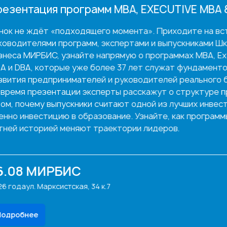
UTIVE MBA & DBA
иходите на встречу с
ыпускниками Школы
раммах MBA, Executive
жат фундаментом для
ей реального бизнеса.
 о структуре программ,
з лучших инвестиций
 как программы с 37-
Эксперты курса:
м
ов.