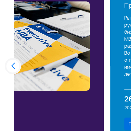
Презентация программ MBA, EXEC
Рынок не ждёт «подходящего момента». Пр
руководителями программ, экспертами и в
бизнеса МИРБИС, узнайте напрямую о прог
MBA и DBA, которые уже более 37 лет слу
развития предпринимателей и руководител
Во время презентации эксперты расскажут
о том, почему выпускники считают одной и
именно инвестицию в образование. Узнайте,
летней историей меняют траектории лидер
26.08
МИРБИС
2026 года
ул. Марксистская, 34 к.7
Подробнее