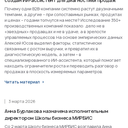
создан ИИ-ассистент для диагностики продаж
Почему одни B2B-компании системно растут двузначными
темпами, а другие – при сопоставимых рынках, продуктах
и ценах – годами топчутся на месте? Исследование 350+
производственных компаний показало: дело не в
«звездных» продавцах и не в удаче, а в зрелости
управляемых процессов. На основе эмпирических данных
Алексей Юсов выделил факторы, статистически
связанные с ростом выручки, и превратил их в
диагностическую модель, а затем – в
специализированного ИИ-ассистента, который помогает
находить ограничители роста и переводить разговор о
продажах в плоскость измеряемых параметров.
Читать материал
3 марта 2026
Анна Бурлакова назначена исполнительным
директором Школы бизнеса МИРБИС
Со 2 марта Школу бизнеса МИРБИС возглавила Анна