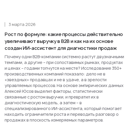
3 марта 2026
Рост по формуле: какие процессы действительно
увеличивают выручку в B2B и как на их основе
создан ИИ-ассистент для диагностики продаж
Почему одни B2B-компании системно растут двузначными
темпами, а другие – при сопоставимых рынках, продуктах
и ценах – годами топчутся на месте? Исследование 350+
производственных компаний показало: дело не в
«звездных» продавцах и не в удаче, а в зрелости
управляемых процессов. На основе эмпирических данных
Алексей Юсов выделил факторы, статистически
связанные с ростом выручки, и превратил их в
диагностическую модель, а затем – в
специализированного ИИ-ассистента, который помогает
находить ограничители роста и переводить разговор о
продажах в плоскость измеряемых параметров.