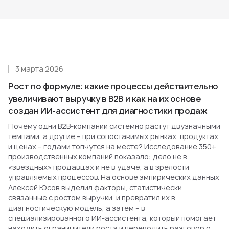
3 марта 2026
Рост по формуле: какие процессы действительно
увеличивают выручку в B2B и как на их основе
создан ИИ-ассистент для диагностики продаж
Почему одни B2B-компании системно растут двузначными
темпами, а другие – при сопоставимых рынках, продуктах
и ценах – годами топчутся на месте? Исследование 350+
производственных компаний показало: дело не в
«звездных» продавцах и не в удаче, а в зрелости
управляемых процессов. На основе эмпирических данных
Алексей Юсов выделил факторы, статистически
связанные с ростом выручки, и превратил их в
диагностическую модель, а затем – в
специализированного ИИ-ассистента, который помогает
находить ограничители роста и переводить разговор о