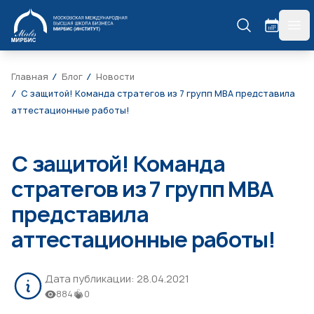
МИРБИС
гла
Главная
Блог
Новости
С защитой! Команда стратегов из 7 групп MBA представила
аттестационные работы!
С защитой! Команда
стратегов из 7 групп MBA
представила
аттестационные работы!
Дата публикации:
28.04.2021
884
0