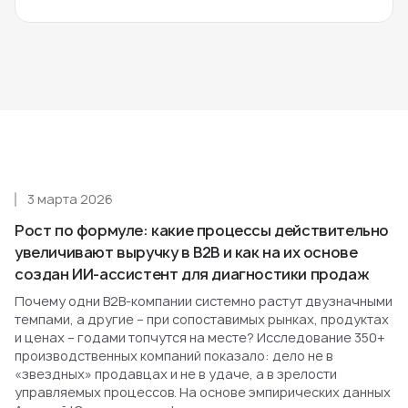
3 марта 2026
Рост по формуле: какие процессы действительно
увеличивают выручку в B2B и как на их основе
создан ИИ-ассистент для диагностики продаж
Почему одни B2B-компании системно растут двузначными
темпами, а другие – при сопоставимых рынках, продуктах
и ценах – годами топчутся на месте? Исследование 350+
производственных компаний показало: дело не в
«звездных» продавцах и не в удаче, а в зрелости
управляемых процессов. На основе эмпирических данных