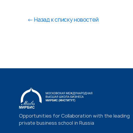
←
Назад к списку новостей
Opportunities for Collaboration with the leading
private business school in Russia