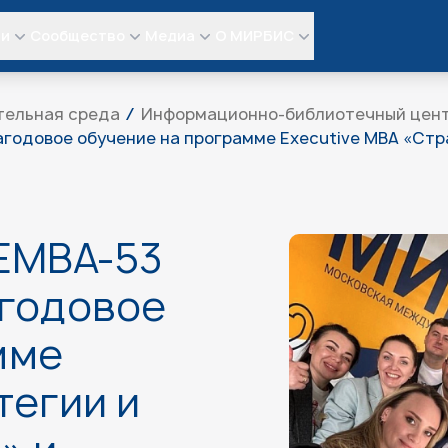
ли
Сообщество
Медиа
О МИРБИС
тельная среда
Информационно-библиотечный цен
годовое обучение на программе Executive MBA «Стра
EMBA-53
годовое
мме
тегии и