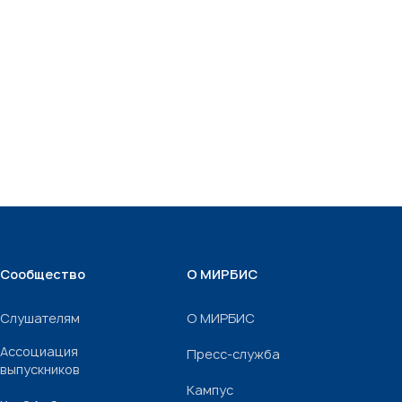
Сообщество
О МИРБИС
Слушателям
О МИРБИС
Ассоциация
Пресс-служба
выпускников
Кампус