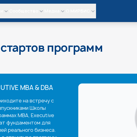
ли
Сообщество
Медиа
О МИРБИС
 стартов программ
UTIVE MBA & DBA
иходите на встречу с
ыпускниками Школы
раммах MBA, Executive
жат фундаментом для
ей реального бизнеса.