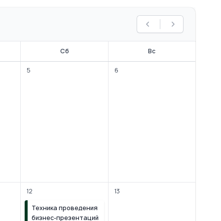
Предыдущий меся
Следующий 
Сб
Вс
5
6
12
13
Техника проведения
бизнес-презентаций