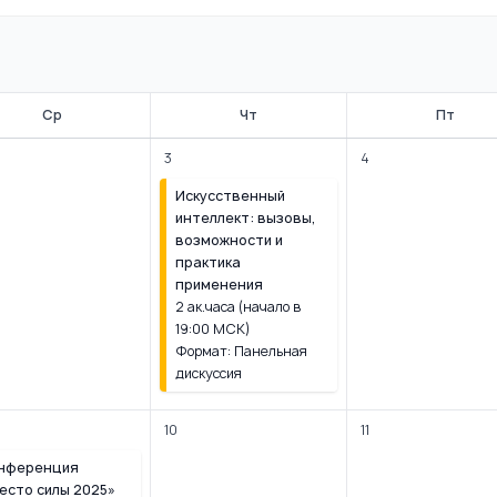
Ср
Чт
Пт
3
4
Искусственный
интеллект: вызовы,
возможности и
практика
применения
2 ак.часа (начало в
19:00 МСК)
Формат: Панельная
дискуссия
10
11
нференция
есто силы 2025»