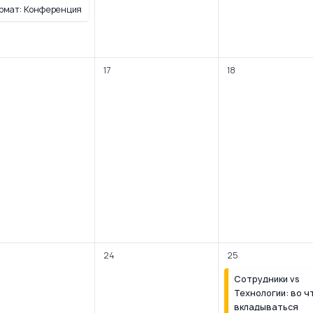
рмат: Конференция
17
18
24
25
Сотрудники vs
Технологии: во ч
вкладываться