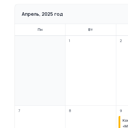
Апрель, 2025 год
Пн
Вт
1
2
7
8
9
Ко
«М