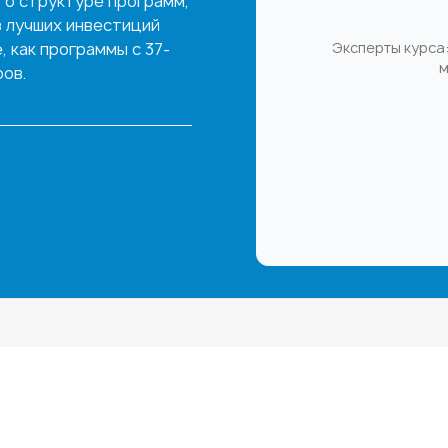
 о структуре программ,
з лучших инвестиций
 как программы с 37-
Эксперты курса:
м
ов.