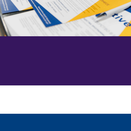
з лучших инвестиций
 как программы с 37-
Эксперты курса:
м
ов.