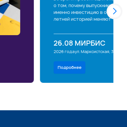
 руководители, коучи и консультанты с
еждународным опытом