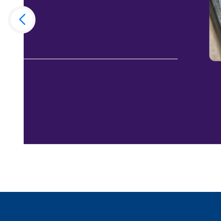
о том, почему выпускники считают одной и
именно инвестицию в образование. Узнайте,
летней историей меняют траектории лидер
26.08
МИРБИС
2026 года
ул. Марксистская, 34 к.7
Подробнее