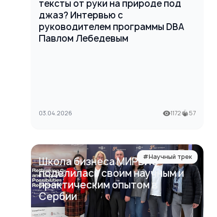
тексты от руки на природе под
джаз? Интервью с
руководителем программы DBA
Павлом Лебедевым
03.04.2026
1172
57
#Научный трек
Школа бизнеса МИРБИС
поделилась своим научным и
практическим опытом в
Сербии