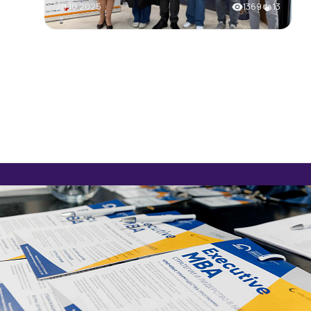
28.10.2025
1369
13
UTIVE MBA & DBA
иходите на встречу с
ыпускниками Школы
раммах MBA, Executive
жат фундаментом для
ей реального бизнеса.
 о структуре программ,