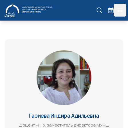
МИРБИС
гла
Газиева Индира Адильевна
Доцент РГГУ, заместитель директора МУНЦ