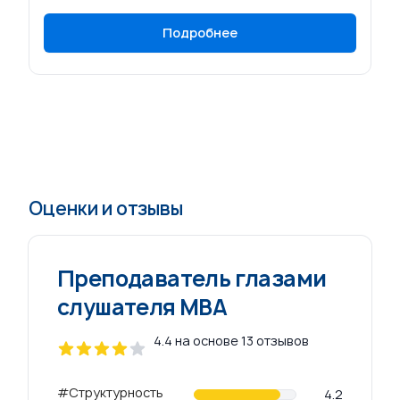
Подробнее
Оценки и отзывы
Преподаватель глазами
слушателя МВА
4.4 на основе 13 отзывов
4 out of 5 stars
#Структурность
Review data
4.2