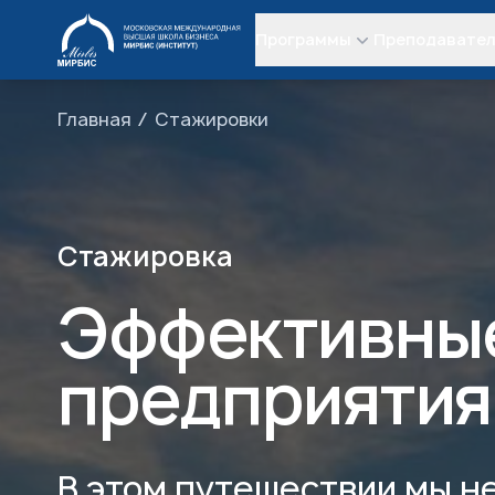
МИРБИС
Программы
Преподавате
Главная
Стажировки
Стажировка
Эффективны
предприятия
В этом путешествии мы н