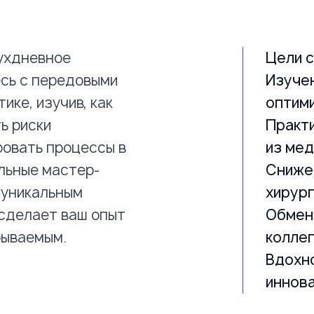
ухдневное
Цели с
есь с передовыми
Изучен
ике, изучив, как
оптим
ь риски
Практ
ровать процессы в
из мед
ельные мастер-
Сниже
о уникальным
хирург
сделает ваш опыт
Обмен 
бываемым.
коллег
Вдохно
иннов