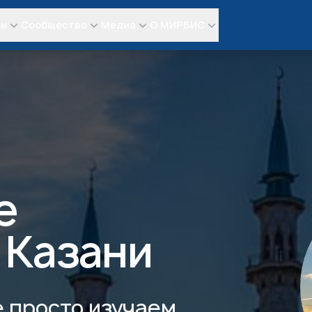
ли
Сообщество
Медиа
О МИРБИС
е
 Казани
е просто изучаем