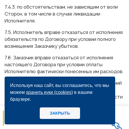
7.4.3. по обстоятельствам, не зависящим от воли
Сторон, в том числе в случае ликвидации
Исполнителя.
7.5. Исполнитель вправе отказаться от исполнения
обязательств по Договору при условии полного
возмещения Заказчику убытков.
7.6. Заказчик вправе отказаться от исполнения
настоящего Договора при условии оплаты
Исполнителю фактически понесенных им расходов.
7.7. Основанием для прекращения правоотношений
Используя наш сайт, вы соглашаетесь, что мы
Сторон является приказ об отчислении
можем
хранить куки (cookies)
в вашем
Обучающегося из Института. Права и обязанности
браузере.
Обучающегося, предусмотренные
законодательством Российской Федерации об
ЗАКРЫТЬ
06.08
14:56
образовании и локальными нормативными актами
МИРБИС - Школа бизнеса А вы как
Исполнителя, прекращаются со дня отчисления
потребитель предпочитаете, когда: