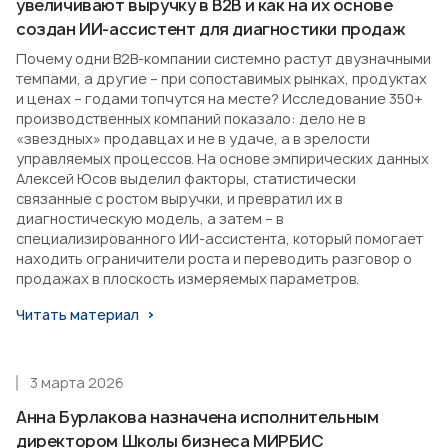
увеличивают выручку в B2B и как на их основе
создан ИИ-ассистент для диагностики продаж
Почему одни B2B-компании системно растут двузначными
темпами, а другие – при сопоставимых рынках, продуктах
и ценах – годами топчутся на месте? Исследование 350+
производственных компаний показало: дело не в
«звездных» продавцах и не в удаче, а в зрелости
управляемых процессов. На основе эмпирических данных
Алексей Юсов выделил факторы, статистически
связанные с ростом выручки, и превратил их в
диагностическую модель, а затем – в
специализированного ИИ-ассистента, который помогает
находить ограничители роста и переводить разговор о
продажах в плоскость измеряемых параметров.
Читать материал
3 марта 2026
Анна Бурлакова назначена исполнительным
директором Школы бизнеса МИРБИС