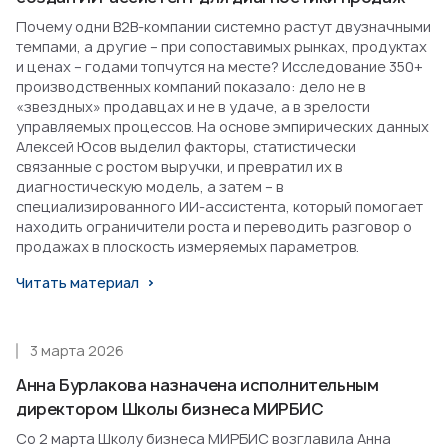
Почему одни B2B-компании системно растут двузначными
темпами, а другие – при сопоставимых рынках, продуктах
и ценах – годами топчутся на месте? Исследование 350+
производственных компаний показало: дело не в
«звездных» продавцах и не в удаче, а в зрелости
управляемых процессов. На основе эмпирических данных
Алексей Юсов выделил факторы, статистически
связанные с ростом выручки, и превратил их в
диагностическую модель, а затем – в
специализированного ИИ-ассистента, который помогает
находить ограничители роста и переводить разговор о
продажах в плоскость измеряемых параметров.
Читать материал
3 марта 2026
Анна Бурлакова назначена исполнительным
директором Школы бизнеса МИРБИС
Со 2 марта Школу бизнеса МИРБИС возглавила Анна