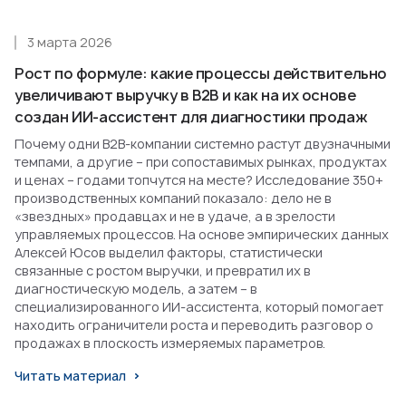
3 марта 2026
Рост по формуле: какие процессы действительно
увеличивают выручку в B2B и как на их основе
создан ИИ-ассистент для диагностики продаж
Почему одни B2B-компании системно растут двузначными
темпами, а другие – при сопоставимых рынках, продуктах
и ценах – годами топчутся на месте? Исследование 350+
производственных компаний показало: дело не в
«звездных» продавцах и не в удаче, а в зрелости
управляемых процессов. На основе эмпирических данных
Алексей Юсов выделил факторы, статистически
связанные с ростом выручки, и превратил их в
диагностическую модель, а затем – в
специализированного ИИ-ассистента, который помогает
находить ограничители роста и переводить разговор о
продажах в плоскость измеряемых параметров.
Читать материал