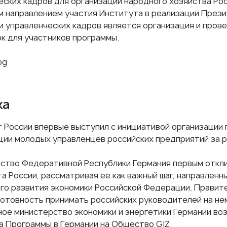
еских кадров для организаций народного хозяйства Ро
 направлением участия Института в реализации През
и управленческих кадров является организация и про
к для участников программы.
ка
 России впервые выступил с инициативой организации
ции молодых управленцев российских предприятий за р
ство Федеративной Республики Германия первым откли
а России, рассматривая ее как важный шаг, направленн
го развития экономики Российской Федерации. Правит
готовность принимать российских руководителей на не
ое министерство экономики и энергетики Германии во
 Программы в Германии на Общество GIZ.