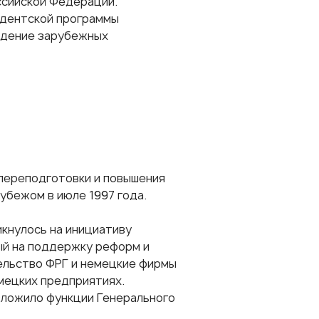
ссийской Федерации.
идентской программы
ведение зарубежных
 переподготовки и повышения
убежом в июле 1997 года.
кнулось на инициативу
ый на поддержку реформ и
ельство ФРГ и немецкие фирмы
мецких предприятиях.
зложило функции Генерального