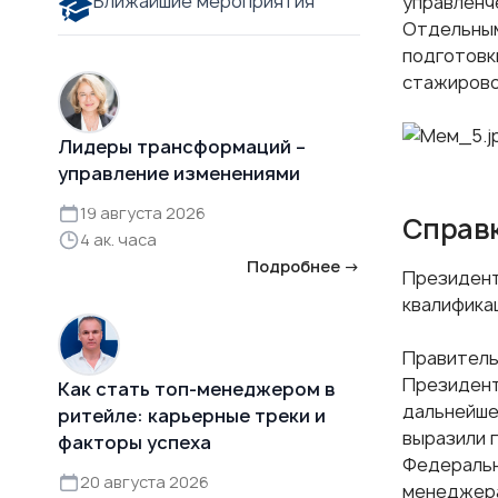
Ближайшие мероприятия
управленч
Отдельным
подготовк
стажирово
Лидеры трансформаций –
управление изменениями
19 августа 2026
Справ
4 ак. часа
Подробнее →
Президент
квалифика
Правитель
Президент
Как стать топ-менеджером в
дальнейше
ритейле: карьерные треки и
выразили 
факторы успеха
Федеральн
20 августа 2026
менеджера