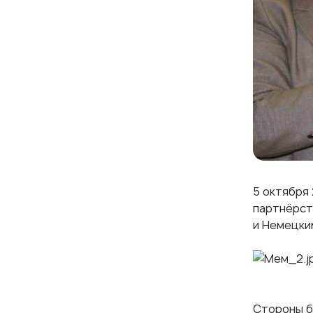
5 октября
партнёрст
и Немецки
Стороны б