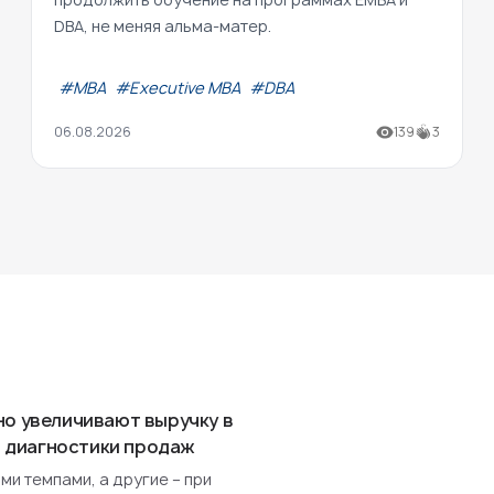
DBA, не меняя альма-матер.
#МВА
#Executive MBA
#DBA
06.08.2026
139
3
но увеличивают выручку в
ля диагностики продаж
и темпами, а другие – при