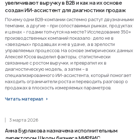
увеличивают выручку в B2B и как на их основе
создан ИИ-ассистент для диагностики продаж
Почему одни B2B-компании системно растут двузначными
темпами, а другие – при сопоставимых рынках, продуктах
и ценах – годами топчутся на месте? Исследование 350+
производственных компаний показало: дело не в
«звездных» продавцах и не в удаче, а в зрелости
управляемых процессов. На основе эмпирических данных
Алексей Юсов выделил факторы, статистически
связанные с ростом выручки, и превратил их в
диагностическую модель, а затем – в
специализированного ИИ-ассистента, который помогает
находить ограничители роста и переводить разговор о
продажах в плоскость измеряемых параметров.
Читать материал
3 марта 2026
Анна Бурлакова назначена исполнительным
директором Школы бизнеса МИРБИС