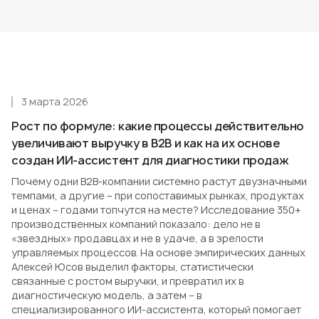
3 марта 2026
Рост по формуле: какие процессы действительно
увеличивают выручку в B2B и как на их основе
создан ИИ-ассистент для диагностики продаж
Почему одни B2B-компании системно растут двузначными
темпами, а другие – при сопоставимых рынках, продуктах
и ценах – годами топчутся на месте? Исследование 350+
производственных компаний показало: дело не в
«звездных» продавцах и не в удаче, а в зрелости
управляемых процессов. На основе эмпирических данных
Алексей Юсов выделил факторы, статистически
связанные с ростом выручки, и превратил их в
диагностическую модель, а затем – в
специализированного ИИ-ассистента, который помогает