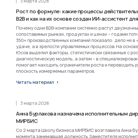
3 марта 2026
Рост по формуле: какие процессы действитель
B2B и как на их основе создан ИИ-ассистент д
Почему одни B2B-компании системно растут двузначным
сопоставимых рынках, продуктах и ценах – годами топ
350+ производственных компаний показало: дело не в 
удаче, а в зрелости управляемых процессов. На основ
Юсов выделил факторы, статистически связанные с рост
диагностическую модель, а затем – в специализирова
помогает находить ограничители роста и переводить 
плоскость измеряемых параметров.
Читать материал
3 марта 2026
Анна Бурлакова назначена исполнительным ди
МИРБИС
Со 2 марта Школу бизнеса МИРБИС возглавила Анна Бурл
момента занимавшая должность Заместителя исполнит