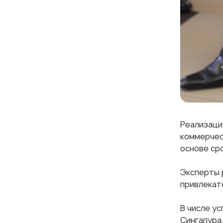
Реализаци
коммерчес
основе ср
Эксперты 
привлекат
В числе у
Сингапура