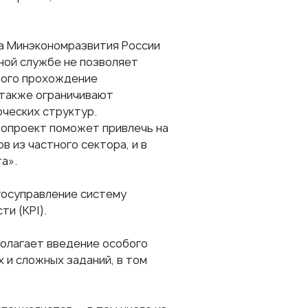
ва Минэкономразвития России
ной службе не позволяет
 того прохождение
 также ограничивают
ческих структур.
нопроект поможет привлечь на
 из частного сектора, и в
та».
госуправление систему
и (KPI).
полагает введение особого
 и сложных заданий, в том