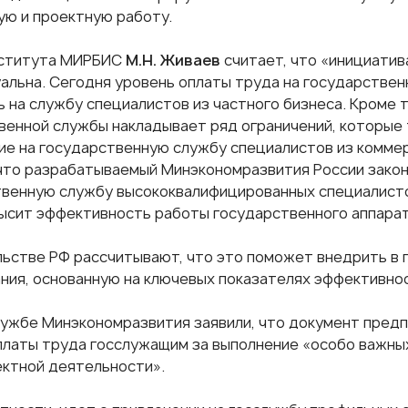
ую и проектную работу.
нститута МИРБИС
М.Н. Живаев
считает, что «инициати
уальна. Сегодня уровень оплаты труда на государствен
ь на службу специалистов из частного бизнеса. Кроме
венной службы накладывает ряд ограничений, которые
ие на государственную службу специалистов из коммер
что разрабатываемый Минэкономразвития России зако
венную службу высококвалифицированных специалистов
ысит эффективность работы государственного аппара
льстве РФ рассчитывают, что это поможет внедрить в 
ния, основанную на ключевых показателях эффективност
лужбе Минэкономразвития заявили, что документ пред
платы труда госслужащим за выполнение «особо важных
ектной деятельности».