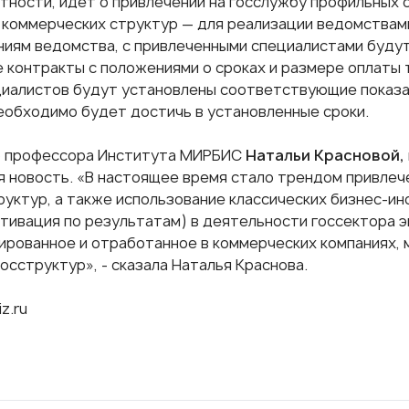
стности, идет о привлечении на госслужбу профильных 
 коммерческих структур — для реализации ведомствам
иям ведомства, с привлеченными специалистами буду
 контракты с положениями о сроках и размере оплаты 
циалистов будут установлены соответствующие показа
еобходимо будет достичь в установленные сроки.
ю профессора Института МИРБИС
Натальи Красновой,
я новость. «В настоящее время стало трендом привлеч
руктур, а также использование классических бизнес-ин
отивация по результатам) в деятельности госсектора эк
бированное и отработанное в коммерческих компаниях, 
осструктур», - сказала Наталья Краснова.
z.ru