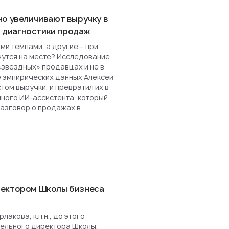
но увеличивают выручку в
ля диагностики продаж
и темпами, а другие – при
чутся на месте? Исследование
«звездных» продавцах и не в
е эмпирических данных Алексей
ом выручки, и превратил их в
нного ИИ-ассистента, который
разговор о продажах в
ректором Школы бизнеса
акова, к.п.н., до этого
ельного директора Школы.