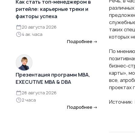
Речь, в ча
Как стать топ-менеджером в
различных
ритейле: карьерные треки и
предложен
факторы успеха
служебные
20 августа 2026
таких спе
4 ак. часа
которых н
Подробнее →
По мнени
позитивна
бизнес-ст
карты», м
Презентация программ MBA,
все, апро
EXECUTIVE MBA & DBA
проектах г
26 августа 2026
2 часа
Источник: i
Подробнее →