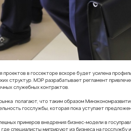
я проектов в госсекторе вскоре будет усилена профил
ких структур. МЭР разрабатывает регламент привлече
очных служебных контрактов.
рынка полагают, что таким образом Минэкономразвити
ельность госслужбы, которая пока уступает предложе
спешных примеров внедрения бизнес-модели в госуправ
, где специалисты мигрируют из бизнеса на госслужбу и