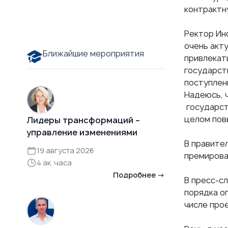
контрактн
Ректор И
очень акт
Ближайшие мероприятия
привлекат
государст
поступлен
Надеюсь, 
государст
целом пов
Лидеры трансформаций –
управление изменениями
В правите
19 августа 2026
премирова
4 ак. часа
Подробнее →
В пресс-с
порядка о
числе про