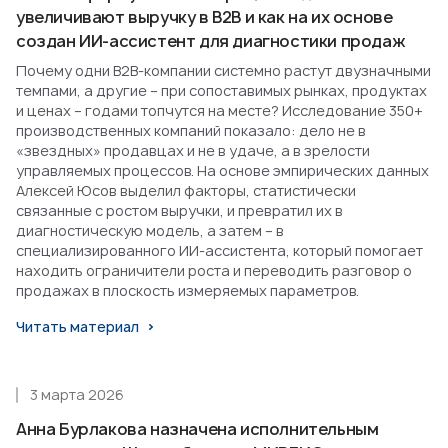
увеличивают выручку в B2B и как на их основе
создан ИИ-ассистент для диагностики продаж
Почему одни B2B-компании системно растут двузначными
темпами, а другие – при сопоставимых рынках, продуктах
и ценах – годами топчутся на месте? Исследование 350+
производственных компаний показало: дело не в
«звездных» продавцах и не в удаче, а в зрелости
управляемых процессов. На основе эмпирических данных
Алексей Юсов выделил факторы, статистически
связанные с ростом выручки, и превратил их в
диагностическую модель, а затем – в
специализированного ИИ-ассистента, который помогает
находить ограничители роста и переводить разговор о
продажах в плоскость измеряемых параметров.
Читать материал
3 марта 2026
Анна Бурлакова назначена исполнительным