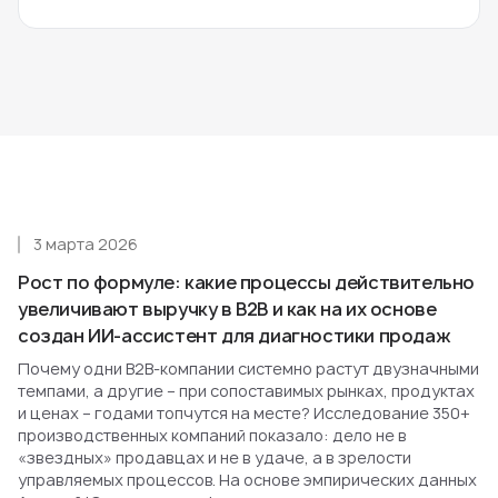
3 марта 2026
Рост по формуле: какие процессы действительно
увеличивают выручку в B2B и как на их основе
создан ИИ-ассистент для диагностики продаж
Почему одни B2B-компании системно растут двузначными
темпами, а другие – при сопоставимых рынках, продуктах
и ценах – годами топчутся на месте? Исследование 350+
производственных компаний показало: дело не в
«звездных» продавцах и не в удаче, а в зрелости
управляемых процессов. На основе эмпирических данных