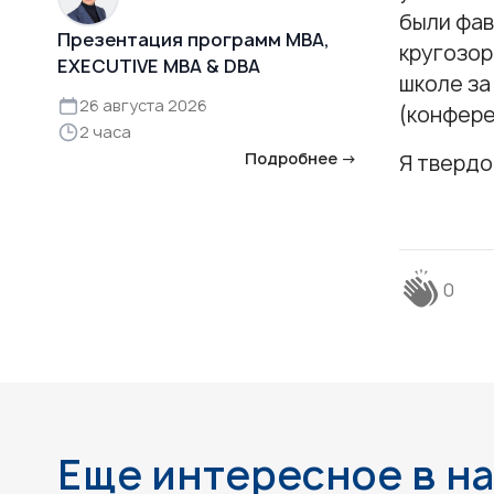
были фав
Презентация программ MBA,
кругозор
EXECUTIVE MBA & DBA
школе за
26 августа 2026
(конфере
2 часа
Подробнее →
Я твердо
0
Еще интересное в н