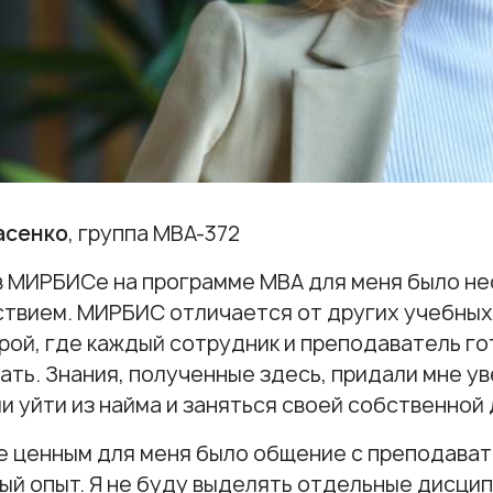
асенко
, группа МВА-372
в МИРБИСе на программе МВА для меня было н
твием. МИРБИС отличается от других учебных
ой, где каждый сотрудник и преподаватель го
ть. Знания, полученные здесь, придали мне ув
и уйти из найма и заняться своей собственной
 ценным для меня было общение с преподавате
ый опыт. Я не буду выделять отдельные дисцип