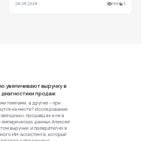
06.08.2026
199
3
но увеличивают выручку в
ля диагностики продаж
и темпами, а другие – при
чутся на месте? Исследование
«звездных» продавцах и не в
е эмпирических данных Алексей
ом выручки, и превратил их в
нного ИИ-ассистента, который
разговор о продажах в