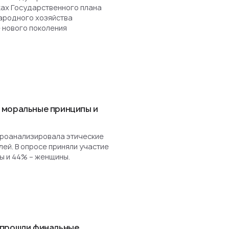
ках Государственного плана
ародного хозяйства
 нового поколения
 моральные принципы и
роанализировала этические
ей. В опросе приняли участие
ы и 44% – женщины.
 прошли финальные