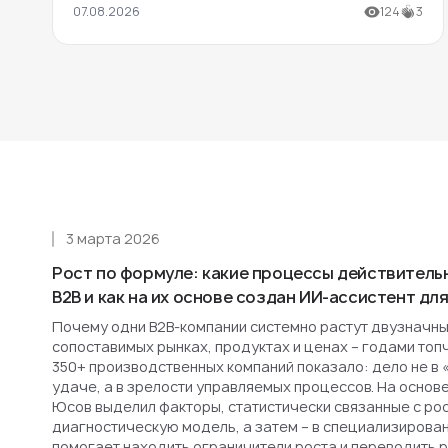
07.08.2026
124
3
3 марта 2026
Рост по формуле: какие процессы действитель
B2B и как на их основе создан ИИ-ассистент д
Почему одни B2B-компании системно растут двузначным
сопоставимых рынках, продуктах и ценах – годами топ
350+ производственных компаний показало: дело не в 
удаче, а в зрелости управляемых процессов. На основ
Юсов выделил факторы, статистически связанные с рост
диагностическую модель, а затем – в специализирова
помогает находить ограничители роста и переводить 