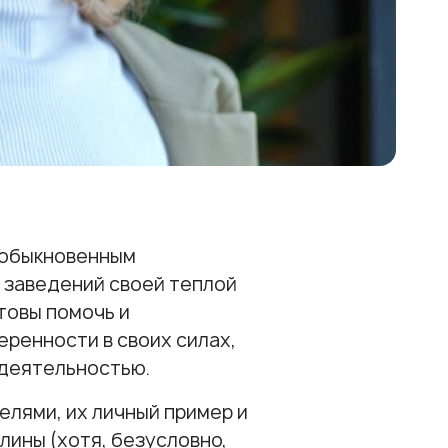
еобыкновенным
 заведений своей теплой
товы помочь и
еренности в своих силах,
 деятельностью.
лями, их личный пример и
лины (хотя, безусловно,