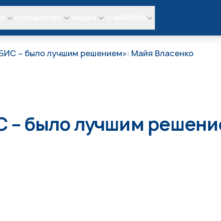
ли
Сообщество
Медиа
О МИРБИС
БИС – было лучшим решением»: Майя Власенко
 – было лучшим решени